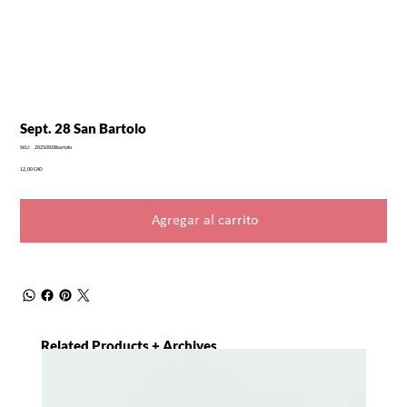
Sept. 28 San Bartolo
SKU
SKU:
20250928bartolo
20250928bartolo
Precio
12,00 CAD
Agregar al carrito
Related Products + Archives