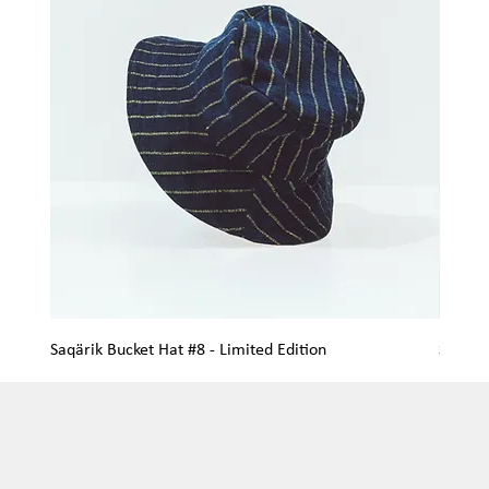
Saqärik Bucket Hat #8 - Limited Edition
Saqärik