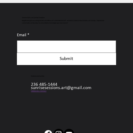
Connectate con Sunrise Sessions
Regístrate para acceso gratuito a lo último en contenido de surf, eventos y todo lo relacionado con Sunrise. ¡Mantente
conectado con las olas, la comunidad y la energía que nos mueve!
Email
*
Submit
Sesiones de Sunrise
236 485-1444
sunrisesessions.art@gmail.com
Collaborate + Connect