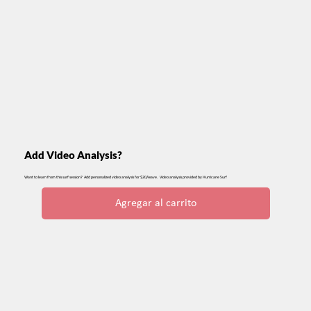
Add Video Analysis?
Want to learn from this surf session? Add personalized video analysis for $20/wave. Video analysis provided by Hurricane Surf
Agregar al carrito