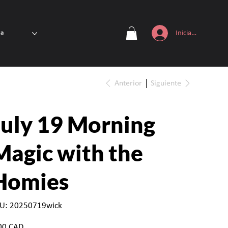
Iniciar sesión
ta
Anterior
Siguiente
July 19 Morning
Magic with the
Homies
SKU
U:
20250719wick
20250719wick
io
00 CAD