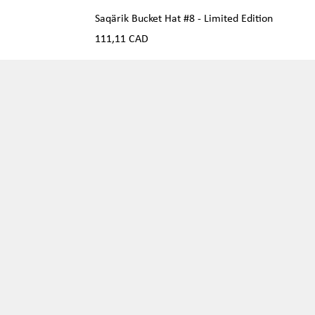
Saqärik Bucket Hat #8 - Limited Edition
Precio
111,11 CAD