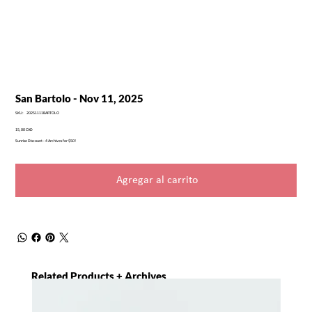
San Bartolo - Nov 11, 2025
SKU
SKU:
20251111BARTOLO
20251111BARTOLO
Precio
15,00 CAD
Sunrise Discount - 4 Archives for $50!
Agregar al carrito
Related Products + Archives