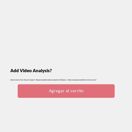
Add Video Analysis?
Want to learn from this surf session? Add personalized video analysis for $20/wave. Video analysis provided by Hurricane Surf
Agregar al carrito