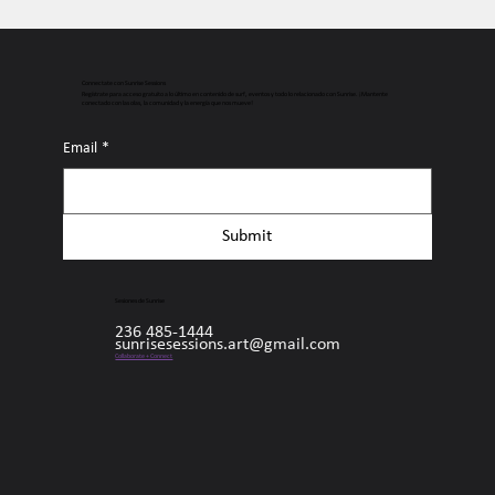
Connectate con Sunrise Sessions
Regístrate para acceso gratuito a lo último en contenido de surf, eventos y todo lo relacionado con Sunrise. ¡Mantente
conectado con las olas, la comunidad y la energía que nos mueve!
Email
*
Submit
Sesiones de Sunrise
236 485-1444
sunrisesessions.art@gmail.com
Collaborate + Connect