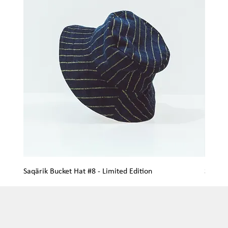
Saqärik Bucket Hat #8 - Limited Edition
Saqärik