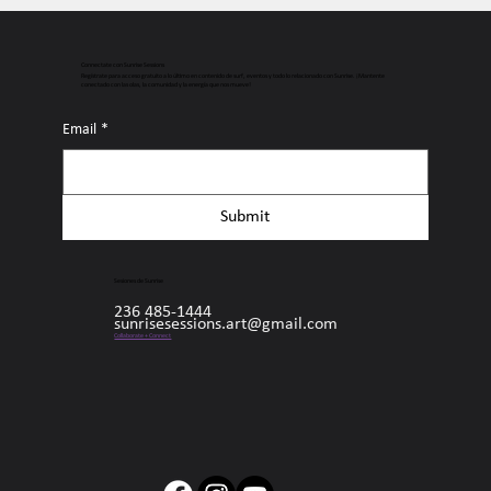
Connectate con Sunrise Sessions
Regístrate para acceso gratuito a lo último en contenido de surf, eventos y todo lo relacionado con Sunrise. ¡Mantente
conectado con las olas, la comunidad y la energía que nos mueve!
Email
*
Submit
Sesiones de Sunrise
236 485-1444
sunrisesessions.art@gmail.com
Collaborate + Connect