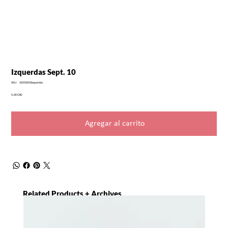
Izquerdas Sept. 10
SKU
SKU:
20250910izquerdas
20250910izquerdas
Precio
5,00 CAD
Agregar al carrito
Related Products + Archives