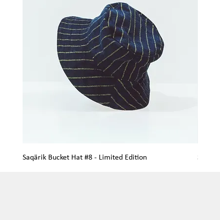
Saqärik Bucket Hat #8 - Limited Edition
Saqärik