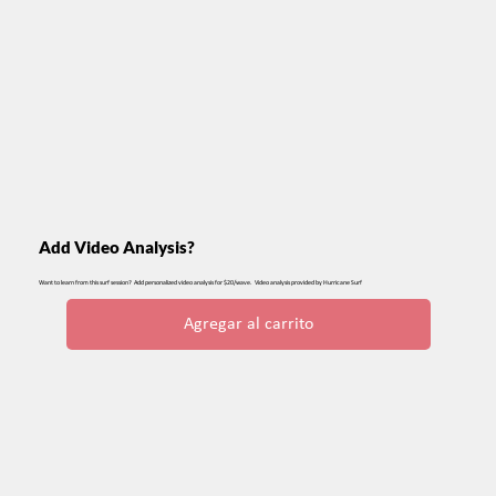
Add Video Analysis?
Want to learn from this surf session? Add personalized video analysis for $20/wave. Video analysis provided by Hurricane Surf
Agregar al carrito