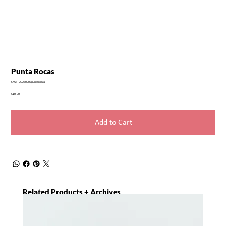
Punta Rocas
SKU
SKU:
20250907puntarocas
20250907puntarocas
Price
$10.00
Add to Cart
Related Products + Archives