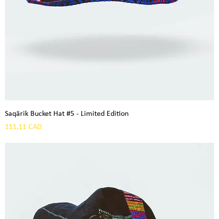
Saqärik Bucket Hat #5 - Limited Edition
Precio
111,11 CAD