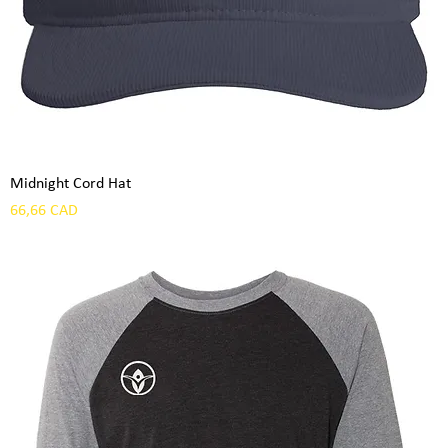
Midnight Cord Hat
Precio
66,66 CAD