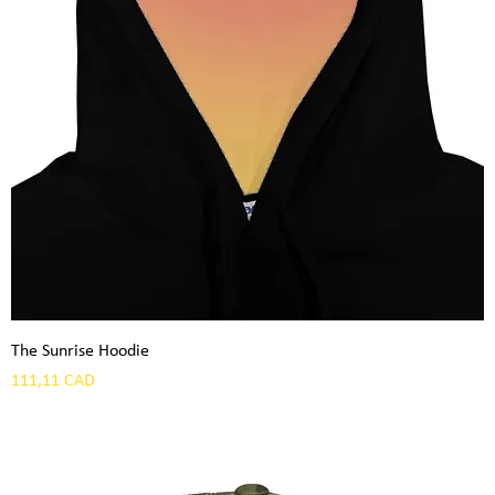
The Sunrise Hoodie
Precio
111,11 CAD