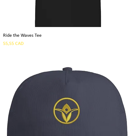
Ride the Waves Tee
Precio
55,55 CAD