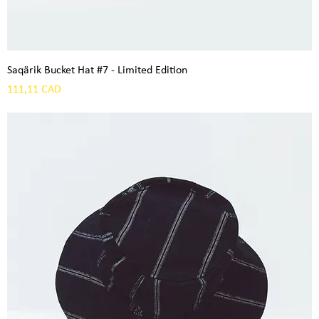
Saqärik Bucket Hat #7 - Limited Edition
Precio
111,11 CAD