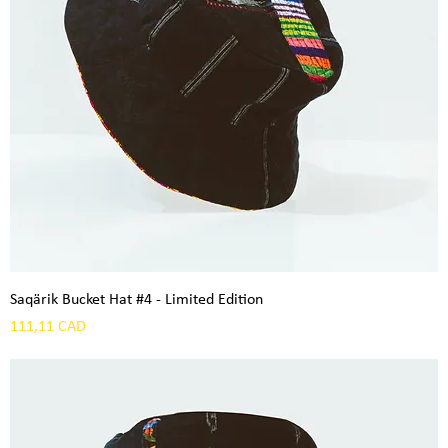
Saqärik Bucket Hat #4 - Limited Edition
Precio
111,11 CAD