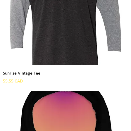
Sunrise Vintage Tee
Precio
55,55 CAD