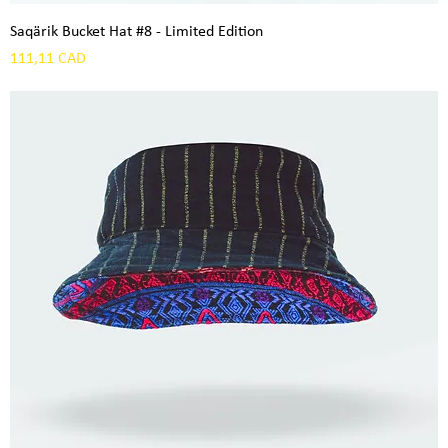
Saqärik Bucket Hat #8 - Limited Edition
Precio
111,11 CAD