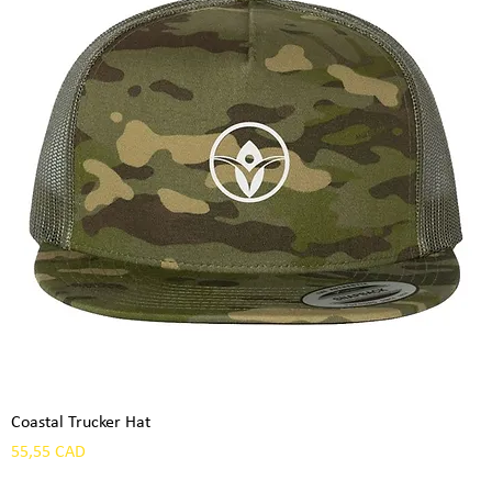
Coastal Trucker Hat
Precio
55,55 CAD