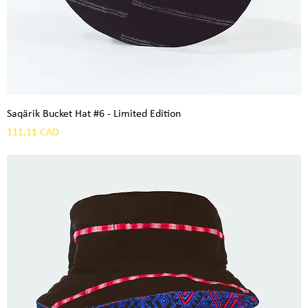
Saqärik Bucket Hat #6 - Limited Edition
Precio
111,11 CAD