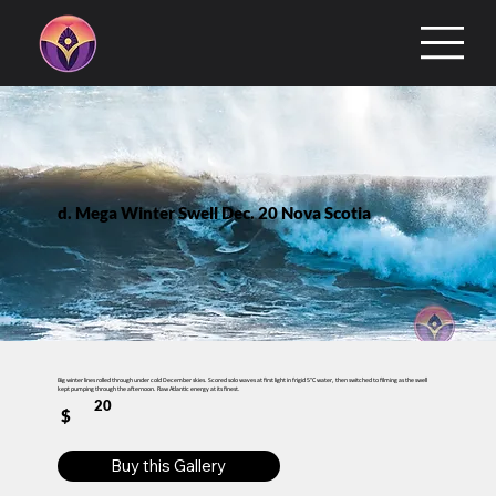
d. Mega Winter Swell Dec. 20 Nova Scotia
Big winter lines rolled through under cold December skies. Scored solo waves at first light in frigid 5°C water, then switched to filming as the swell
kept pumping through the afternoon. Raw Atlantic energy at its finest.
20
$
Buy this Gallery