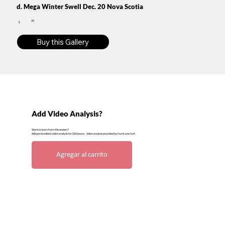
d. Mega Winter Swell Dec. 20 Nova Scotia
20
$
Buy this Gallery
Add Video Analysis?
Want to learn from this session?
Add personalized video analysis for $20/wave. Video analysis provided by Hurricane Surf.
Agregar al carrito