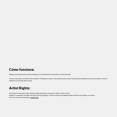
Cómo funciona:
Obtenga una vista previa de todas las imágenes y el contenido de forma gratuita en nuestro sitio web.
Compre y descargue contenido de alta resolución. Al finalizar la compra, se le proporcionará un enlace de descarga inmediatamente para que pueda acceder sin
problemas al contenido seleccionado.
Artist Rights:
Al compartir en las redes sociales, etiqueta a @sunrisesessions.art para dar crédito y celebrar el arte.
Respete la creatividad y el trabajo duro detrás de estas imágenes. Todo el contenido es propiedad intelectual de Sunrise Sessions y sus artistas.
Para uso comercial o empresarial,
contáctenos.