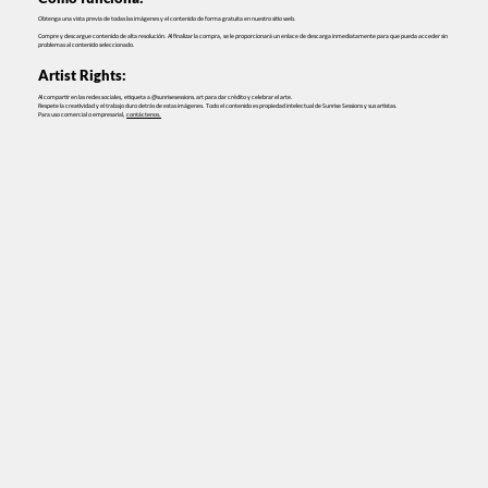
Obtenga una vista previa de todas las imágenes y el contenido de forma gratuita en nuestro sitio web.
Compre y descargue contenido de alta resolución. Al finalizar la compra, se le proporcionará un enlace de descarga inmediatamente para que pueda acceder sin
problemas al contenido seleccionado.
Artist Rights:
Al compartir en las redes sociales, etiqueta a @sunrisesessions.art para dar crédito y celebrar el arte.
Respete la creatividad y el trabajo duro detrás de estas imágenes. Todo el contenido es propiedad intelectual de Sunrise Sessions y sus artistas.
Para uso comercial o empresarial,
contáctenos.