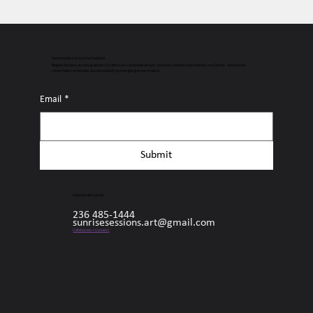
Connectate con Sunrise Sessions
Regístrate para acceso gratuito a lo último en contenido de surf, eventos y todo lo relacionado con Sunrise. ¡Mantente
conectado con las olas, la comunidad y la energía que nos mueve!
Email
*
Submit
Sesiones de Sunrise
236 485-1444
sunrisesessions.art@gmail.com
Collaborate + Connect