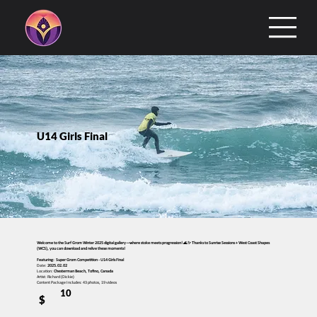
U14 Girls Final
Welcome to the Surf Grom Winter 2025 digital gallery—where stoke meets progression! 🌊✨ Thanks to Sunrise Sessions + West Coast Shapes
(WCS), you can download and relive these moments!
Featuring: Super Grom Competition - U14 Girls Final
Date:
2025.02.02
Location:
Chesterman Beach, Tofino, Canada
Artist: Richard (Dickie)
Content Package Includes: 43 photos, 19 videos
10
$