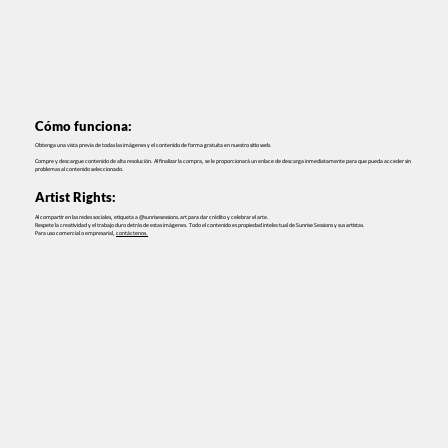
Cómo funciona:
Obtenga una vista previa de todas las imágenes y el contenido de forma gratuita en nuestro sitio web.
Compre y descargue contenido de alta resolución. Al finalizar la compra, se le proporcionará un enlace de descarga inmediatamente para que pueda acceder sin
problemas al contenido seleccionado.
Artist Rights:
Al compartir en las redes sociales, etiqueta a @sunrisesessions.art para dar crédito y celebrar el arte.
Respete la creatividad y el trabajo duro detrás de estas imágenes. Todo el contenido es propiedad intelectual de Sunrise Sessions y sus artistas.
Para uso comercial o empresarial,
contáctenos.