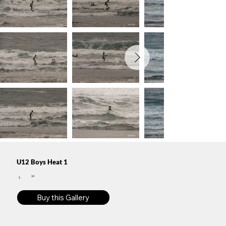
U12 Boys Heat 1
10
$
Buy this Gallery