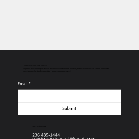
Connectate con Sunrise Sessions
Regístrate para acceso gratuito a lo último en contenido de surf, eventos y todo lo relacionado con Sunrise. ¡Mantente
conectado con las olas, la comunidad y la energía que nos mueve!
Email
*
Submit
Sesiones de Sunrise
236 485-1444
sunrisesessions.art@gmail.com