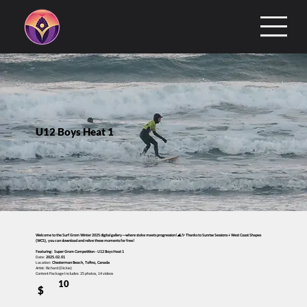
U12 Boys Heat 1
Welcome to the Surf Grom Winter 2025 digital gallery—where stoke meets progression! 🌊✨ Thanks to Sunrise Sessions + West Coast Shapes
(WCS), you can download and relive these moments for free!
Featuring: Super Grom Competition - U12 Boys Heat 1
Date:
2025.02.01
Location:
Chesterman Beach, Tofino, Canada
Artist: Richard (Dickie)
Content Package Includes: 25 photos, 14 videos
10
$