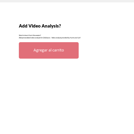
Add Video Analysis?
Want to learn from this session?
Add personalized video analysis for $20/wave. Video analysis provided by Hurricane Surf.
Agregar al carrito