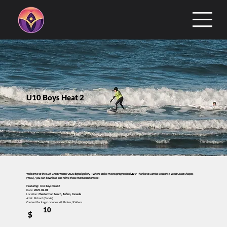
U10 Boys Heat 2
Welcome to the Surf Grom Winter 2025 digital gallery—where stoke meets progression! 🌊✨ Thanks to Sunrise Sessions + West Coast Shapes
(WCS), you can download and relive these moments for free!
Featuring: U10 Boys Heat 2
Date:
2025.02.01
Location:
Chesterman Beach, Tofino, Canada
Artist: Richard (Dickie)
Content Package Includes: 48 Photos, 9 Videos
10
$