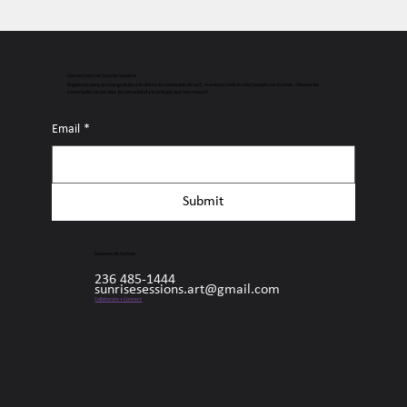
Connectate con Sunrise Sessions
Regístrate para acceso gratuito a lo último en contenido de surf, eventos y todo lo relacionado con Sunrise. ¡Mantente
conectado con las olas, la comunidad y la energía que nos mueve!
Email
*
Submit
Sesiones de Sunrise
236 485-1444
sunrisesessions.art@gmail.com
Collaborate + Connect