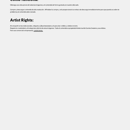
Obtenga una vista previa de todas las imágenes y el contenido de forma gratuita en nuestro sitio web.
Compre y descargue contenido de alta resolución. Al finalizar la compra, se le proporcionará un enlace de descarga inmediatamente para que pueda acceder sin
problemas al contenido seleccionado.
Artist Rights:
Al compartir en las redes sociales, etiqueta a @sunrisesessions.art para dar crédito y celebrar el arte.
Respete la creatividad y el trabajo duro detrás de estas imágenes. Todo el contenido es propiedad intelectual de Sunrise Sessions y sus artistas.
Para uso comercial o empresarial,
contáctenos.