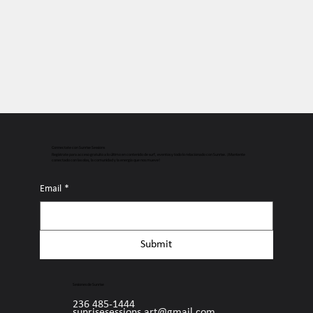
Connectate con Sunrise Sessions
Regístrate para acceso gratuito a lo último en contenido de surf, eventos y todo lo relacionado con Sunrise. ¡Mantente
conectado con las olas, la comunidad y la energía que nos mueve!
Email
*
Submit
Sesiones de Sunrise
236 485-1444
sunrisesessions.art@gmail.com