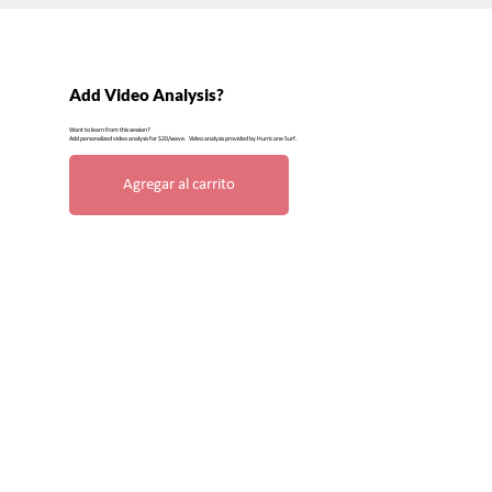
Add Video Analysis?
Want to learn from this session?
Add personalized video analysis for $20/wave. Video analysis provided by Hurricane Surf.
Agregar al carrito