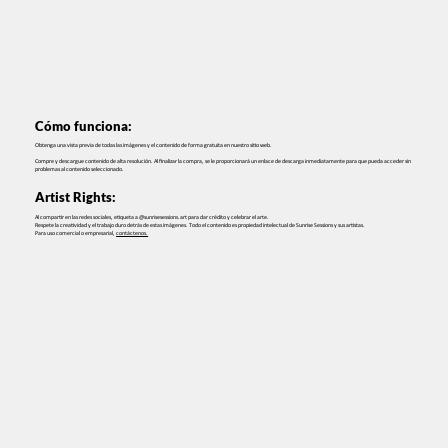
Cómo funciona:
Obtenga una vista previa de todas las imágenes y el contenido de forma gratuita en nuestro sitio web.
Compre y descargue contenido de alta resolución. Al finalizar la compra, se le proporcionará un enlace de descarga inmediatamente para que pueda acceder sin
problemas al contenido seleccionado.
Artist Rights:
Al compartir en las redes sociales, etiqueta a @sunrisesessions.art para dar crédito y celebrar el arte.
Respete la creatividad y el trabajo duro detrás de estas imágenes. Todo el contenido es propiedad intelectual de Sunrise Sessions y sus artistas.
Para uso comercial o empresarial,
contáctenos.