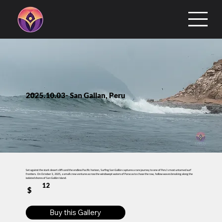
2025.10.03- San Gallan, Peru
Set against the stark desert cliffs and the endless Pacific horizon, Surfing San Gallán captures a rare journey to one of Peru’s most untamed surf
frontiers. On October 3, 2025, a small crew ventures across the windswept waters of Paracas to chase the raw, hollow waves breaking along the
isolated shores of San Gallán Island.
12
$
Buy this Gallery