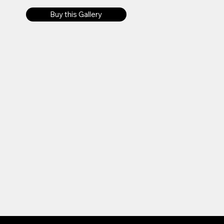
Buy this Gallery