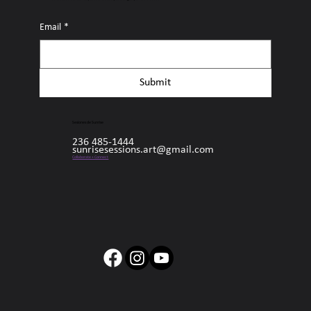
Email
*
Submit
Sesiones de Sunrise
236 485-1444
sunrisesessions.art@gmail.com
Collaborate + Connect