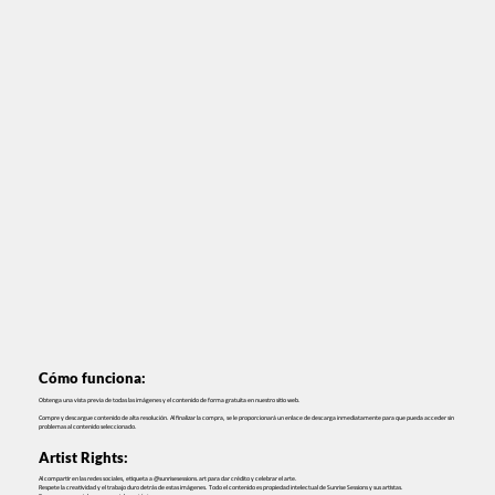
Cómo funciona:
Obtenga una vista previa de todas las imágenes y el contenido de forma gratuita en nuestro sitio web.
Compre y descargue contenido de alta resolución. Al finalizar la compra, se le proporcionará un enlace de descarga inmediatamente para que pueda acceder sin
problemas al contenido seleccionado.
Artist Rights:
Al compartir en las redes sociales, etiqueta a @sunrisesessions.art para dar crédito y celebrar el arte.
Respete la creatividad y el trabajo duro detrás de estas imágenes. Todo el contenido es propiedad intelectual de Sunrise Sessions y sus artistas.