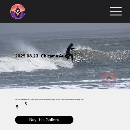
2025.08.23- Chicama Aug 23
We arrived in Chicama a day early for the big swell and I got to catch some fun ones this morning too!
5
$
Buy this Gallery