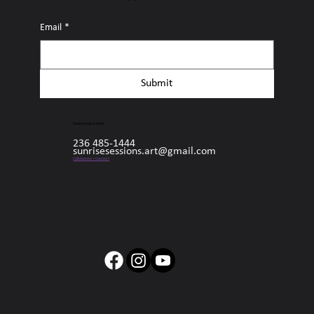
Email
*
Submit
Sesiones de Sunrise
236 485-1444
sunrisesessions.art@gmail.com
Collaborate + Connect