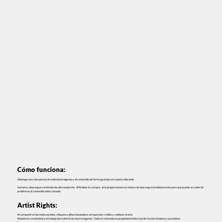
Cómo funciona:
Obtenga una vista previa de todas las imágenes y el contenido de forma gratuita en nuestro sitio web.
Compre y descargue contenido de alta resolución. Al finalizar la compra, se le proporcionará un enlace de descarga inmediatamente para que pueda acceder sin
problemas al contenido seleccionado.
Artist Rights:
Al compartir en las redes sociales, etiqueta a @sunrisesessions.art para dar crédito y celebrar el arte.
Respete la creatividad y el trabajo duro detrás de estas imágenes. Todo el contenido es propiedad intelectual de Sunrise Sessions y sus artistas.