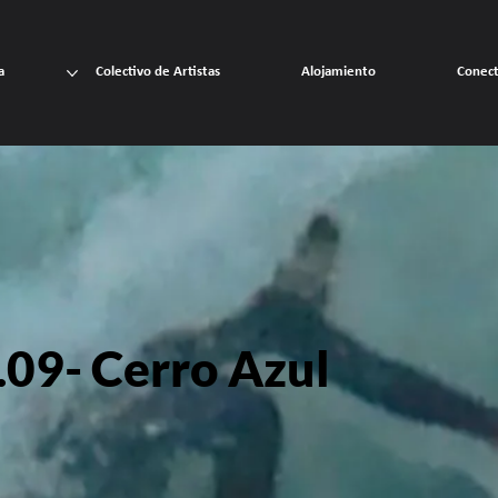
a
Colectivo de Artistas
Alojamiento
Conec
09- Cerro Azul