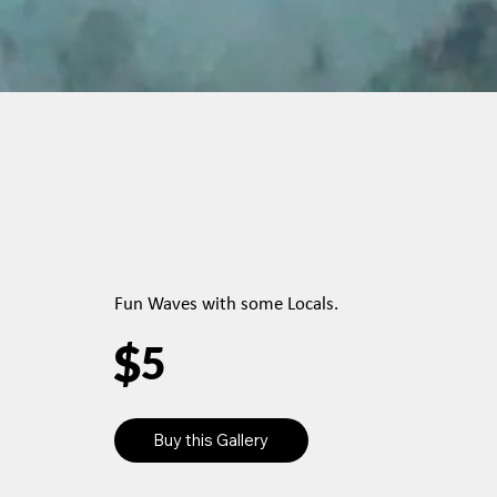
Fun Waves with some Locals.
$
5
Buy this Gallery