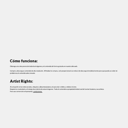
Cómo funciona:
Obtenga una vista previa de todas las imágenes y el contenido de forma gratuita en nuestro sitio web.
Compre y descargue contenido de alta resolución. Al finalizar la compra, se le proporcionará un enlace de descarga inmediatamente para que pueda acceder sin
problemas al contenido seleccionado.
Artist Rights:
Al compartir en las redes sociales, etiqueta a @sunrisesessions.art para dar crédito y celebrar el arte.
Respete la creatividad y el trabajo duro detrás de estas imágenes. Todo el contenido es propiedad intelectual de Sunrise Sessions y sus artistas.
Para uso comercial o empresarial,
contáctenos.