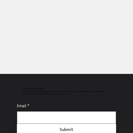
Connectate con Sunrise Sessions
Regístrate para acceso gratuito a lo último en contenido de surf, eventos y todo lo relacionado con Sunrise. ¡Mantente
conectado con las olas, la comunidad y la energía que nos mueve!
Email
*
Submit