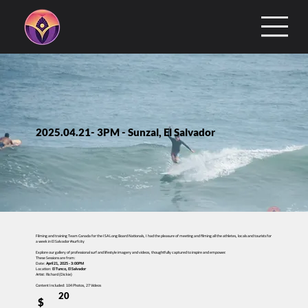
2025.04.21- 3PM - Sunzal, El Salvador
Filming and training Team Canada for the ISA Long Board Nationals, I had the pleasure of meeting and filming all the athletes, locals and tourists for
a week in El Salvador #surfcity
Explore our gallery of professional surf and lifestyle imagery and videos, thoughtfully captured to inspire and empower.
These Sessions are from:
Date:
April 21, 2025 - 3:00PM
Location:
El Tunco, El Salvador
Artist: Richard (Dickie)
Content Included: 104 Photos, 27 Videos
20
$