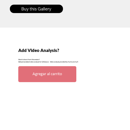
Buy this Gallery
Add Video Analysis?
Want to learn from this session?
Add personalized video analysis for $20/wave. Video analysis provided by Hurricane Surf.
Agregar al carrito