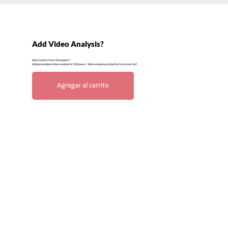
Add Video Analysis?
Want to learn from this session?
Add personalized video analysis for $20/wave. Video analysis provided by Hurricane Surf.
Agregar al carrito