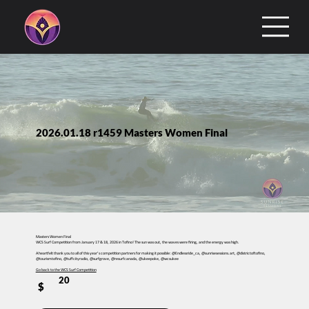
2026.01.18 r1459 Masters Women Final
Masters Women Final
WCS Surf Competition from January 17 & 18, 2026 in Tofino! The sun was out, the waves were firing, and the energy was high.
A heartfelt thank you to all of this year’s competition partners for making it possible: @Endlessride_ca, @sunrisesessions.art, @districtoftofino,
@tourismtofino, @tuffcityradio, @surfgrove, @resurfcanada, @ukeepoke, @wcsukee
Go back to the WCS Surf Competition
20
$