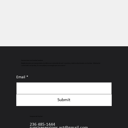
Connectate con Sunrise Sessions
Regístrate para acceso gratuito a lo último en contenido de surf, eventos y todo lo relacionado con Sunrise. ¡Mantente
conectado con las olas, la comunidad y la energía que nos mueve!
Email
*
Submit
Sesiones de Sunrise
236 485-1444
sunrisesessions.art@gmail.com