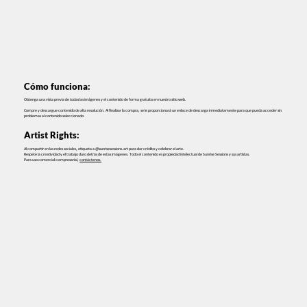
Cómo funciona:
Obtenga una vista previa de todas las imágenes y el contenido de forma gratuita en nuestro sitio web.
Compre y descargue contenido de alta resolución. Al finalizar la compra, se le proporcionará un enlace de descarga inmediatamente para que pueda acceder sin
problemas al contenido seleccionado.
Artist Rights:
Al compartir en las redes sociales, etiqueta a @sunrisesessions.art para dar crédito y celebrar el arte.
Respete la creatividad y el trabajo duro detrás de estas imágenes. Todo el contenido es propiedad intelectual de Sunrise Sessions y sus artistas.
Para uso comercial o empresarial,
contáctenos.