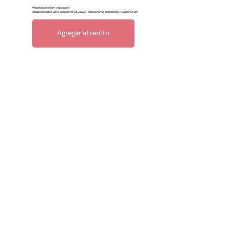
Want to learn from this session?
Add personalized video analysis for $20/wave. Video analysis provided by Hurricane Surf.
Agregar al carrito