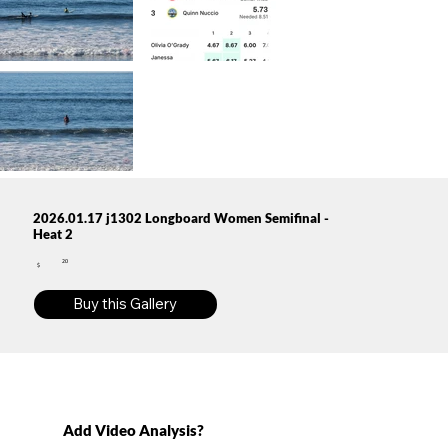
2026.01.17 j1302 Longboard Women Semifinal -
Heat 2
20
$
Buy this Gallery
Add Video Analysis?