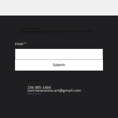
Connectate con Sunrise Sessions
Regístrate para acceso gratuito a lo último en contenido de surf, eventos y todo lo relacionado con Sunrise. ¡Mantente
conectado con las olas, la comunidad y la energía que nos mueve!
Email
*
Submit
Sesiones de Sunrise
236 485-1444
sunrisesessions.art@gmail.com
Collaborate + Connect