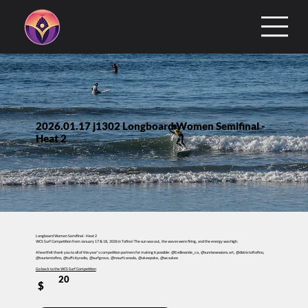
2026.01.17 j1302 Longboard Women Semifinal -
Heat 2
Longboard Women Semifinal - Heat 2
WCS Surf Competition from January 17 & 18, 2026 in Tofino! The sun was out, the waves were firing, and the energy was high.
A heartfelt thank you to all of this year’s competition partners for making it possible: @Endlessride_ca, @sunrisesessions.art, @districtoftofino,
@tourismtofino, @tuffcityradio, @surfgrove, @resurfcanada, @ukeepoke, @wcsukee
Go back to the WCS Surf Competition
20
$