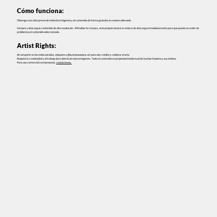
Cómo funciona:
Obtenga una vista previa de todas las imágenes y el contenido de forma gratuita en nuestro sitio web.
Compre y descargue contenido de alta resolución. Al finalizar la compra, se le proporcionará un enlace de descarga inmediatamente para que pueda acceder sin
problemas al contenido seleccionado.
Artist Rights:
Al compartir en las redes sociales, etiqueta a @sunrisesessions.art para dar crédito y celebrar el arte.
Respete la creatividad y el trabajo duro detrás de estas imágenes. Todo el contenido es propiedad intelectual de Sunrise Sessions y sus artistas.
Para uso comercial o empresarial,
contáctenos.