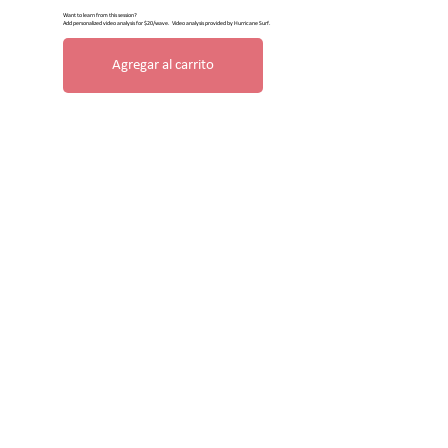
Want to learn from this session?
Add personalized video analysis for $20/wave. Video analysis provided by Hurricane Surf.
Agregar al carrito