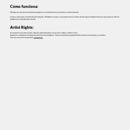
Cómo funciona:
Obtenga una vista previa de todas las imágenes y el contenido de forma gratuita en nuestro sitio web.
Compre y descargue contenido de alta resolución. Al finalizar la compra, se le proporcionará un enlace de descarga inmediatamente para que pueda acceder sin
problemas al contenido seleccionado.
Artist Rights:
Al compartir en las redes sociales, etiqueta a @sunrisesessions.art para dar crédito y celebrar el arte.
Respete la creatividad y el trabajo duro detrás de estas imágenes. Todo el contenido es propiedad intelectual de Sunrise Sessions y sus artistas.
Para uso comercial o empresarial,
contáctenos.