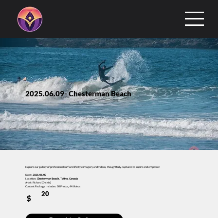
2025.06.09- Chesterman Beach
Explore our gallery of professional surf and lifestyle imagery and videos, thoughtfully captured to inspire and empower.
Date:
2025.06.09
Location:
Chesterman Beach, Tofino, Canada
Artist: Richard (Dickie)
Content Package Includes: 30 Photos, 44 Videos
20
$