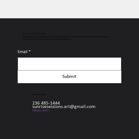
Connectate con Sunrise Sessions
Regístrate para acceso gratuito a lo último en contenido de surf, eventos y todo lo relacionado con Sunrise. ¡Mantente
conectado con las olas, la comunidad y la energía que nos mueve!
Email
*
Submit
Sesiones de Sunrise
236 485-1444
sunrisesessions.art@gmail.com
Collaborate + Connect