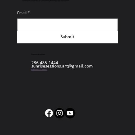
conectado con las olas, la comunidad y la energía que nos mueve!
Email
*
Submit
Sesiones de Sunrise
236 485-1444
sunrisesessions.art@gmail.com
Collaborate + Connect