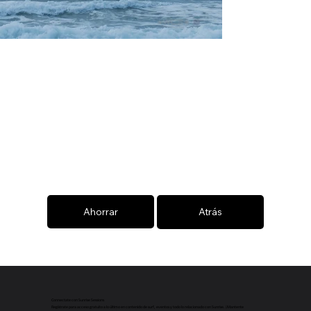
Ahorrar
Atrás
Connectate con Sunrise Sessions
Regístrate para acceso gratuito a lo último en contenido de surf, eventos y todo lo relacionado con Sunrise. ¡Mantente