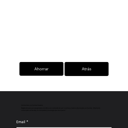
Ahorrar
Atrás
Connectate con Sunrise Sessions
Regístrate para acceso gratuito a lo último en contenido de surf, eventos y todo lo relacionado con Sunrise. ¡Mantente
conectado con las olas, la comunidad y la energía que nos mueve!
Email
*