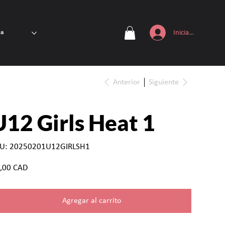
Iniciar sesión
ta
Anterior
Siguiente
U12 Girls Heat 1
SKU
U:
20250201U12GIRLSH1
20250201U12GIRLSH1
io
,00 CAD
Agregar al carrito