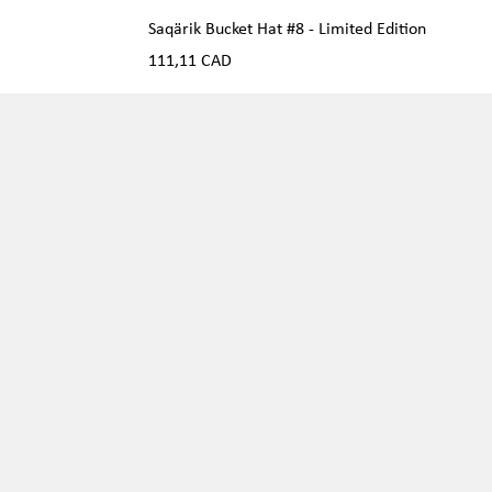
Saqärik Bucket Hat #8 - Limited Edition
Precio
111,11 CAD