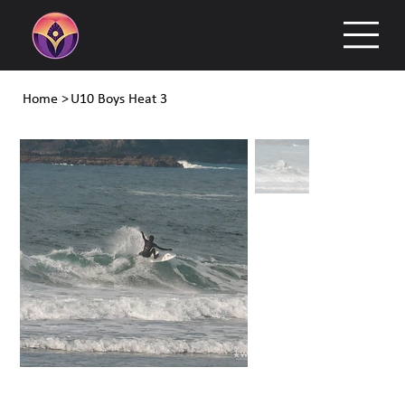
Home
>
U10 Boys Heat 3