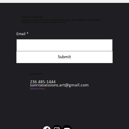
Connectate con Sunrise Sessions
Regístrate para acceso gratuito a lo último en contenido de surf, eventos y todo lo relacionado con Sunrise. ¡Mantente
conectado con las olas, la comunidad y la energía que nos mueve!
Email
*
Submit
Sesiones de Sunrise
236 485-1444
sunrisesessions.art@gmail.com
Collaborate + Connect