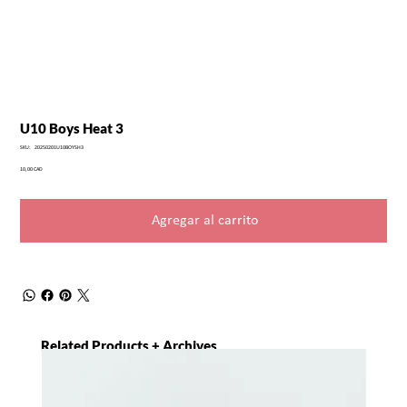
U10 Boys Heat 3
SKU
SKU:
20250201U10BOYSH3
20250201U10BOYSH3
Precio
10,00 CAD
Agregar al carrito
Related Products + Archives