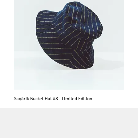
Saqärik Bucket Hat #8 - Limited Edition
Saqärik