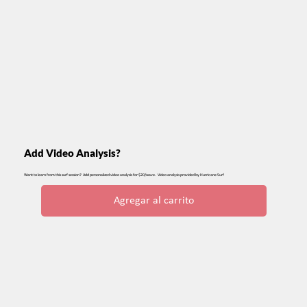
Add Video Analysis?
Want to learn from this surf session? Add personalized video analysis for $20/wave. Video analysis provided by Hurricane Surf
Agregar al carrito