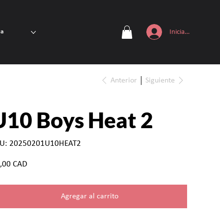
Iniciar sesión
ta
Anterior
Siguiente
U10 Boys Heat 2
SKU
U:
20250201U10HEAT2
20250201U10HEAT2
io
,00 CAD
Agregar al carrito