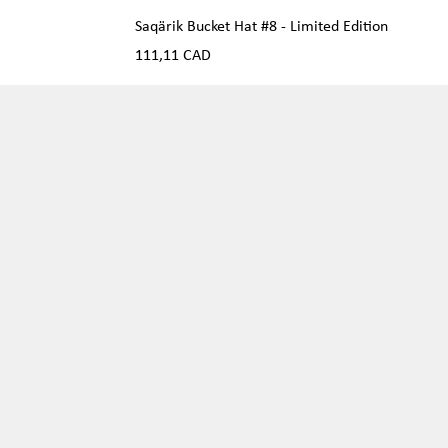
Saqärik Bucket Hat #8 - Limited Edition
Precio
111,11 CAD