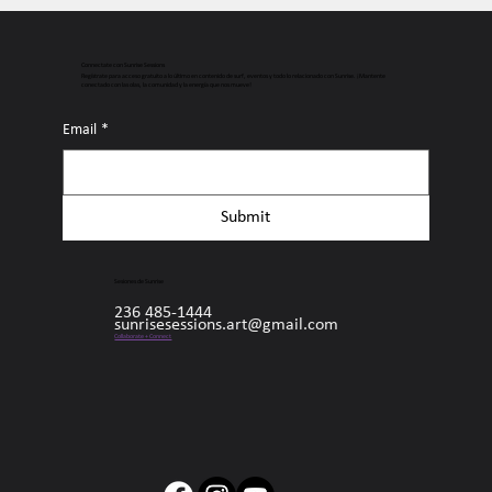
Connectate con Sunrise Sessions
Regístrate para acceso gratuito a lo último en contenido de surf, eventos y todo lo relacionado con Sunrise. ¡Mantente
conectado con las olas, la comunidad y la energía que nos mueve!
Email
*
Submit
Sesiones de Sunrise
236 485-1444
sunrisesessions.art@gmail.com
Collaborate + Connect