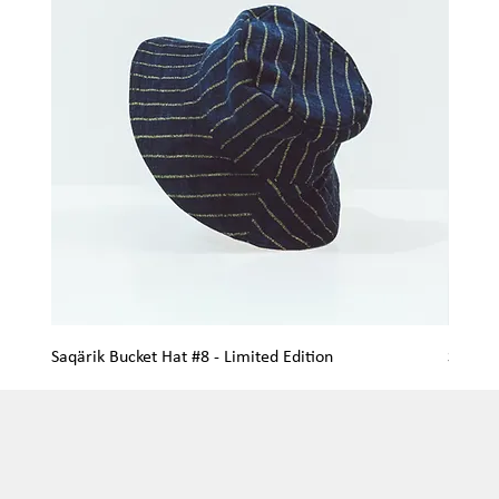
Saqärik Bucket Hat #8 - Limited Edition
Saqärik