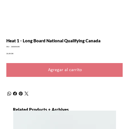
Heat 1 - Long Board National Qualifying Canada
SKU
SKU:
2365054240
2365054240
Precio
20,00 CAD
Agregar al carrito
Related Products + Archives