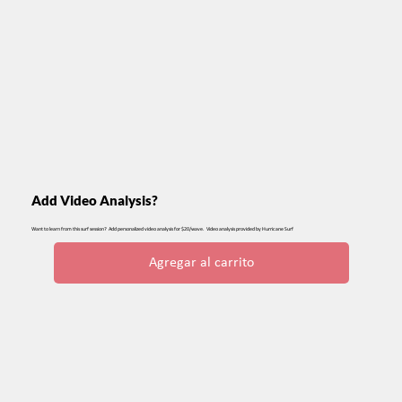
Add Video Analysis?
Want to learn from this surf session? Add personalized video analysis for $20/wave. Video analysis provided by Hurricane Surf
Agregar al carrito