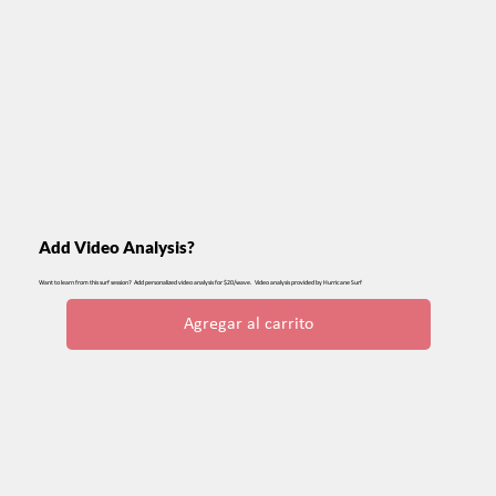
Add Video Analysis?
Want to learn from this surf session? Add personalized video analysis for $20/wave. Video analysis provided by Hurricane Surf
Agregar al carrito