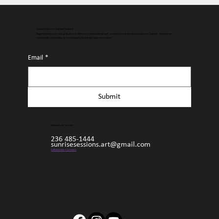
Connectate con Sunrise Sessions
Regístrate para acceso gratuito a lo último en contenido de surf, eventos y todo lo relacionado con Sunrise. ¡Mantente
conectado con las olas, la comunidad y la energía que nos mueve!
Email
*
Submit
Sesiones de Sunrise
236 485-1444
sunrisesessions.art@gmail.com
Collaborate + Connect