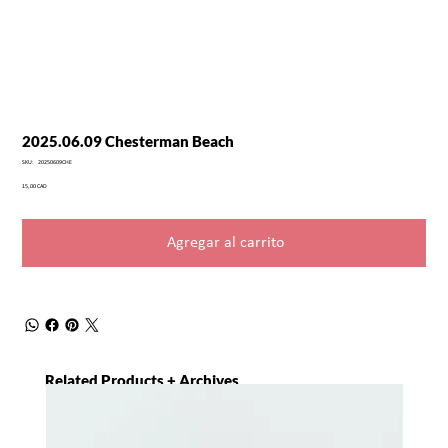
2025.06.09 Chesterman Beach
SKU
SKU:
20250609CHE
20250609CHE
Precio
15,00 CAD
Agregar al carrito
Related Products + Archives