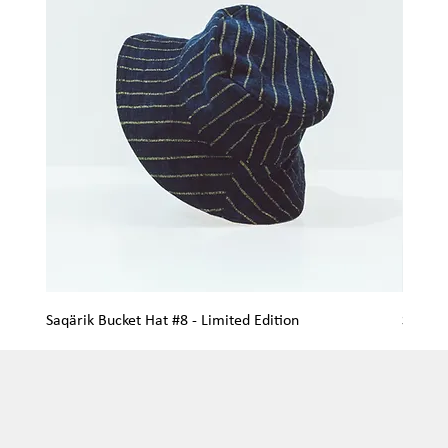
Saqärik Bucket Hat #8 - Limited Edition
Saqärik