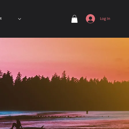
Log In
t